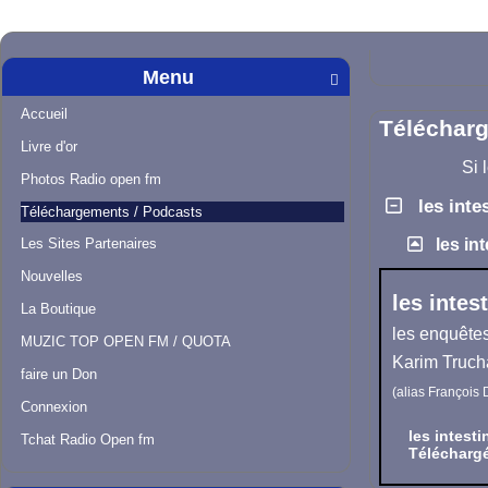
Menu

Accueil
Téléchar
Livre d'or
Si 
Photos Radio open fm
les inte
Téléchargements / Podcasts
Les Sites Partenaires
les in
Nouvelles
les intes
La Boutique
les enquêtes
MUZIC TOP OPEN FM / QUOTA
Karim Truch
faire un Don
(alias
François 
Connexion
les intest
Tchat Radio Open fm
Téléchargé