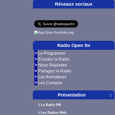
Réseaux sociaux
Radio Open fm
>
Le Programme
>
Ecoutez la Radio
>
Nous Rejoindre
>
Partagez la Radio
>
Les Animateurs
>
Les Contacts
Présentation

La Radio FM
Les Radios Web