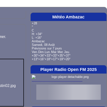
Météo Ambazac
+
28
°
C
H:
+
34°
mer.
L:
+
16°
Ambazac
Samedi, 08 Août
Prévisions sur 7 jours
Ven.
Dim.
Lun.
Mar.
Mer.
Jeu.
+
30°
+
34°
+
33°
+
33°
+
35°
+
37°
+
13°
+
16°
+
18°
+
17°
+
19°
+
20°
Player Radio Open FM 2025
-----------------------------------------------------