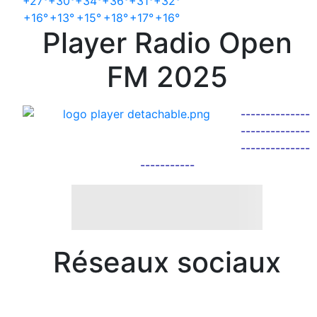
+
27°
+
30°
+
34°
+
36°
+
31°
+
32°
+
16°
+
13°
+
15°
+
18°
+
17°
+
16°
Player Radio Open
FM 2025
--------------
--------------
--------------
-----------
Réseaux sociaux