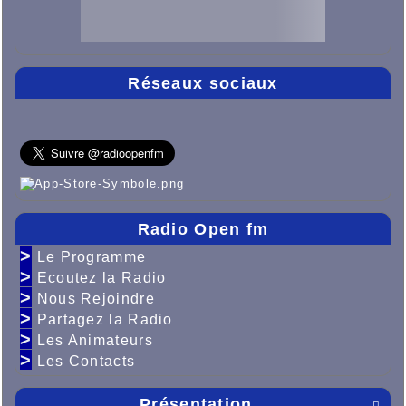
Réseaux sociaux
Radio Open fm
>
Le Programme
>
Ecoutez la Radio
>
Nous Rejoindre
>
Partagez la Radio
>
Les Animateurs
>
Les Contacts
Présentation