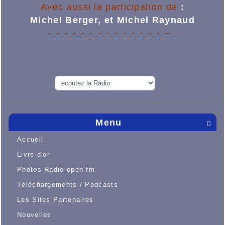
Avec aussi la participation de
:
Michel Berger
,
et
Michel Raynaud
-_-_-_-_-_-_-_-_-_-_-_-_-_-_--_
Menu

Accueil
Livre d'or
Photos Radio open fm
Téléchargements / Podcasts
Les Sites Partenaires
Nouvelles