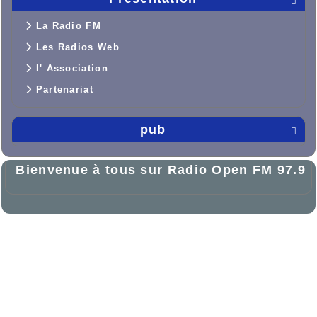

La Radio FM
Les Radios Web
l' Association
Partenariat
pub

Bienvenue à tous sur Radio Open FM 97.9

Haut

Propulsé par GuppY
© 2005-2026
Sous Licence Libre
CeCILL
Skins Saxbar v6
-
Sous License CeCILL