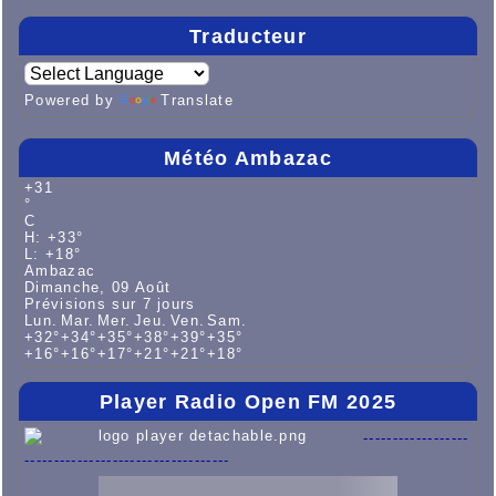
Traducteur
Powered by
Translate
Météo Ambazac
+
31
°
C
H:
+
33°
L:
+
18°
Ambazac
Dimanche, 09 Août
Prévisions sur 7 jours
Lun.
Mar.
Mer.
Jeu.
Ven.
Sam.
+
32°
+
34°
+
35°
+
38°
+
39°
+
35°
+
16°
+
16°
+
17°
+
21°
+
21°
+
18°
Player Radio Open FM 2025
------------------
-----------------------------------