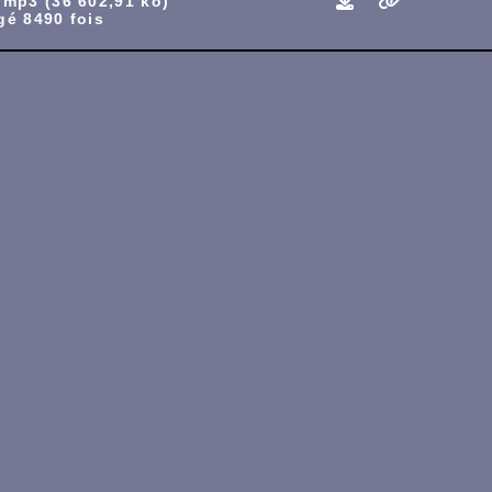
.mp3 (36 602,91 ko)
gé 8490 fois