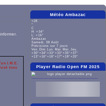
Météo Ambazac
+
28
°
C
H:
+
34°
informer.
L:
+
16°
Ambazac
Samedi, 08 Août
Prévisions sur 7 jours
Ven.
Dim.
Lun.
Mar.
Mer.
Jeu.
+
30°
+
34°
+
33°
+
33°
+
35°
+
37°
+
13°
+
16°
+
18°
+
17°
+
19°
+
20°
’un I.M.E.
Player Radio Open FM 2025
fusé tous
-----------------------------------------------------