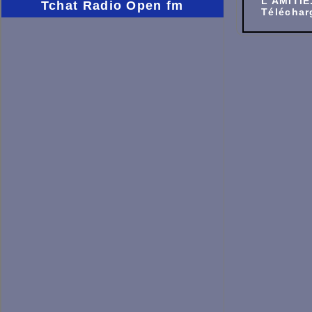
L AMITIE
Tchat Radio Open fm
Téléchar