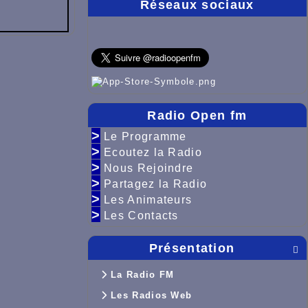
Réseaux sociaux
Radio Open fm
>
Le Programme
>
Ecoutez la Radio
>
Nous Rejoindre
>
Partagez la Radio
>
Les Animateurs
>
Les Contacts
Présentation

La Radio FM
Les Radios Web