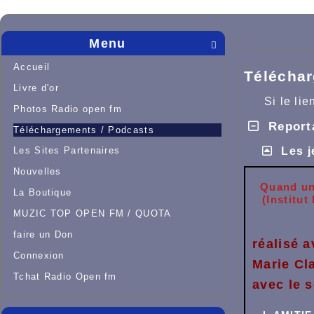
Menu

Accueil
Téléchar
Livre d'or
Si le li
Photos Radio open fm
Report
Téléchargements / Podcasts
Les Sites Partenaires
Les j
Nouvelles
Quand une
La Boutique
(Institu
MUZIC TOP OPEN FM / QUOTA
faire un Don
réalisé 
Connexion
Marie Cl
Tchat Radio Open fm
avec le 