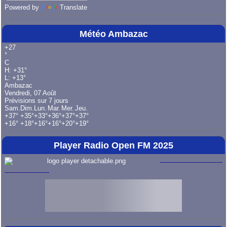
Powered by
Translate
Météo Ambazac
+
27
°
C
H:
+
31°
L:
+
13°
Ambazac
Vendredi, 07 Août
Prévisions sur 7 jours
Sam.
Dim.
Lun.
Mar.
Mer.
Jeu.
+
37°
+
35°
+
33°
+
36°
+
37°
+
37°
+
16°
+
18°
+
16°
+
16°
+
20°
+
19°
Player Radio Open FM 2025
-------------------------------
----------------------