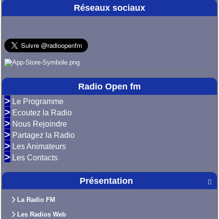
Réseaux sociaux
Radio Open fm
>
Le Programme
>
Ecoutez la Radio
>
Nous Rejoindre
>
Partagez la Radio
>
Les Animateurs
>
Les Contacts
Présentation

La Radio FM
Les Radios Web