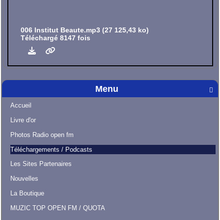
006 Institut Beaute.mp3 (27 125,43 ko)
Téléchargé 8147 fois
Menu

Accueil
Livre d'or
Photos Radio open fm
Téléchargements / Podcasts
Les Sites Partenaires
Nouvelles
La Boutique
MUZIC TOP OPEN FM / QUOTA