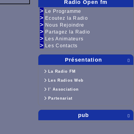
Radio Open fm
>
Le Programme
>
Ecoutez la Radio
>
Nous Rejoindre
>
Partagez la Radio
>
Les Animateurs
>
Les Contacts
Présentation

La Radio FM
Les Radios Web
l' Association
Partenariat
pub
