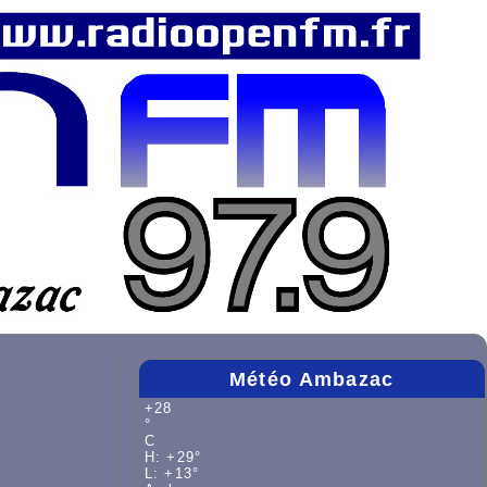
Météo Ambazac
+
28
°
C
H:
+
29°
L:
+
13°