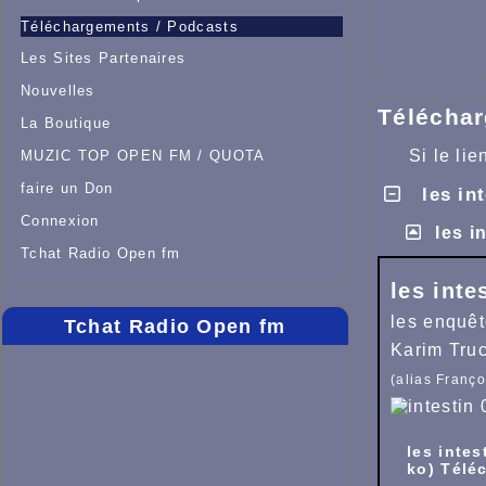
Téléchargements / Podcasts
Les Sites Partenaires
Nouvelles
Téléchar
La Boutique
Si le li
MUZIC TOP OPEN FM / QUOTA
faire un Don
les int
Connexion
les i
Tchat Radio Open fm
les inte
les enquêt
Tchat Radio Open fm
Karim Tru
(alias
Franço
les intes
ko) Télé