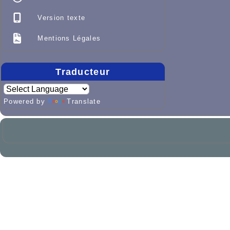
Version texte
Mentions Légales
Traducteur
Powered by
Translate

Haut

Propulsé par GuppY
© 2005-2026
Sous Licence Libre CeC
Skins Saxbar v6
-
Sous License CeCILL