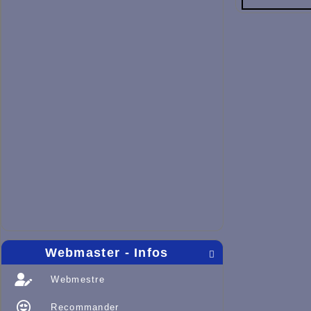
Webmaster - Infos

Webmestre
Recommander