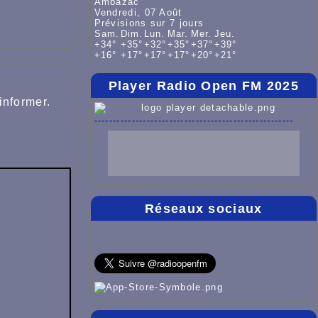
Ambazac
Vendredi, 07 Août
Prévisions sur 7 jours
Sam.
Dim.
Lun.
Mar.
Mer.
Jeu.
+
34°
+
35°
+
32°
+
35°
+
37°
+
39°
+
16°
+
17°
+
17°
+
17°
+
20°
+
21°
Player Radio Open FM 2025
informer.
-----------------------------------------------------
Réseaux sociaux