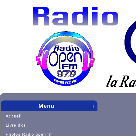
Menu

Accueil
Livre d'or
Photos Radio open fm