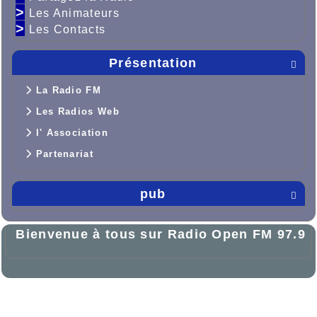
>
Les Animateurs
>
Les Contacts
Présentation

La Radio FM
Les Radios Web
l' Association
Partenariat
pub

Bienvenue à tous sur Radio Open FM 97.9

Haut

Propulsé par GuppY
© 2005-2026
Sous Licence Libre
CeCILL