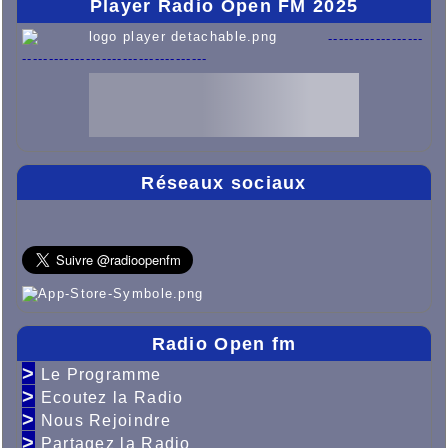
Player Radio Open FM 2025
------------------
-----------------------------------
Réseaux sociaux
Radio Open fm
>
Le Programme
>
Ecoutez la Radio
>
Nous Rejoindre
>
Partagez la Radio