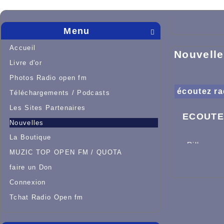
Menu

Accueil
Nouvell
Livre d'or
Photos Radio open fm
écoutez ra
Téléchargements / Podcasts
Les Sites Partenaires
ECOUTEZ
Nouvelles
La Boutique
Rilhac ra
MUZIC TOP OPEN FM / QUOTA
Panazol, 
Priest t
faire un Don
Connexion
Tchat Radio Open fm