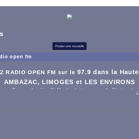
es
Poster une nouvelle
dio open fm
97.9 dans la Haute
 RADIO OPEN FM sur le
AMBAZAC, LIMOGES et LES ENVIRONS
ncon, Bonnac la côte, St Martin de terressus, le Chatenet 
L
le Palais sur vienne, Couzeix, la Jonchère, st Laurent les é
aurion, st Just le martel, st Léonard, Eymoutiers, Feytiat, B
Condat sur vienne, Pierre buffiere, Magnac bourg, ...ect. . 