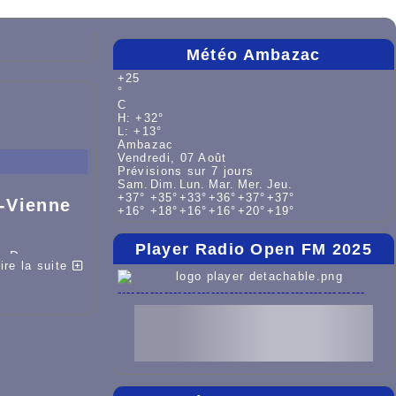
Météo Ambazac
+
25
°
C
H:
+
32°
L:
+
13°
Ambazac
Vendredi, 07 Août
Prévisions sur 7 jours
Sam.
Dim.
Lun.
Mar.
Mer.
Jeu.
+
37°
+
35°
+
33°
+
36°
+
37°
+
37°
-Vienne
+
16°
+
18°
+
16°
+
16°
+
20°
+
19°
Player Radio Open FM 2025
en Dognon,
ire la suite
glises, st
oisseuil,
-----------------------------------------------------
.