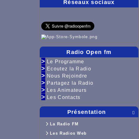
Réseaux sociaux
Radio Open fm
>
Le Programme
>
Ecoutez la Radio
>
Nous Rejoindre
>
Partagez la Radio
>
Les Animateurs
>
Les Contacts
Présentation

La Radio FM
Les Radios Web